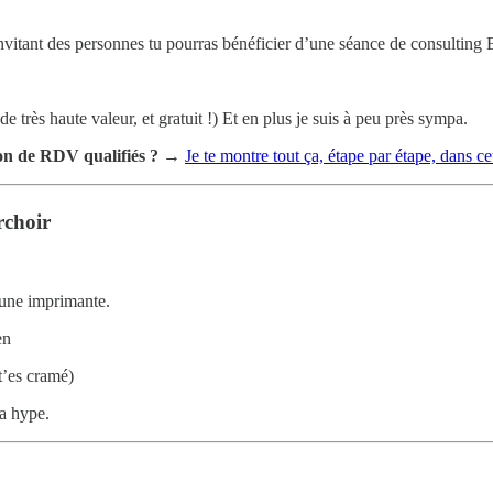
 invitant des personnes tu pourras bénéficier d’une séance de consulting
 très haute valeur, et gratuit !) Et en plus je suis à peu près sympa.
ion de RDV qualifiés ?
→
Je te montre tout ça, étape par étape, dans ce
rchoir
 une imprimante.
en
t’es cramé)
la hype.