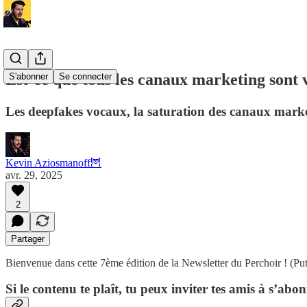
Est-ce que tous les canaux marketing son
S'abonner
Se connecter
Les deepfakes vocaux, la saturation des canaux mark
Kevin Aziosmanoff🦉
avr. 29, 2025
2
Partager
Bienvenue dans cette 7ème édition de la Newsletter du Perchoir ! (Puti
Si le contenu te plaît, tu peux inviter tes amis à s’ab