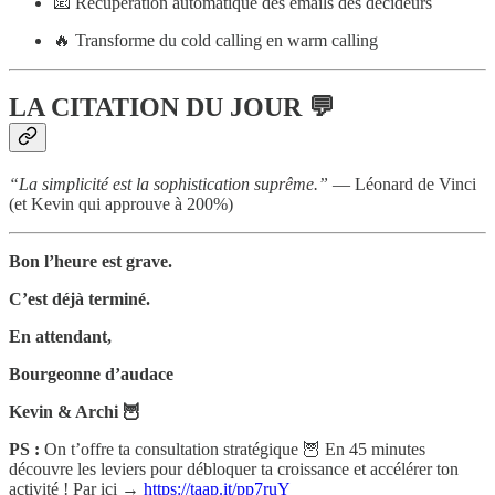
📧 Récupération automatique des emails des décideurs
🔥 Transforme du cold calling en warm calling
LA CITATION DU JOUR 💬
“La simplicité est la sophistication suprême.”
— Léonard de Vinci
(et Kevin qui approuve à 200%)
Bon l’heure est grave.
C’est déjà terminé.
En attendant,
Bourgeonne d’audace
Kevin & Archi 🦉
PS :
On t’offre ta consultation stratégique 🦉 En 45 minutes
découvre les leviers pour débloquer ta croissance et accélérer ton
activité ! Par ici →
https://taap.it/pp7ruY