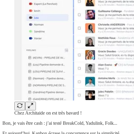
Chez Architaide on est très bavard !
Bon, je vais être cash : j’ai testé BreakCold, Yadulink, Folk...
Et aujourd’hui, Kanbox écrase la concurrence sur la simplicité