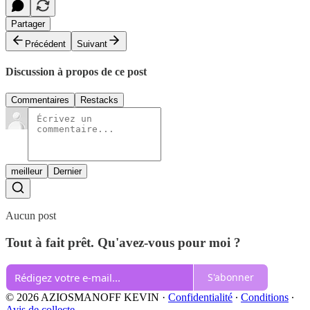
Partager
Précédent
Suivant
Discussion à propos de ce post
Commentaires
Restacks
meilleur
Dernier
Aucun post
Tout à fait prêt. Qu'avez-vous pour moi ?
S'abonner
© 2026 AZIOSMANOFF KEVIN
·
Confidentialité
∙
Conditions
∙
Avis de collecte