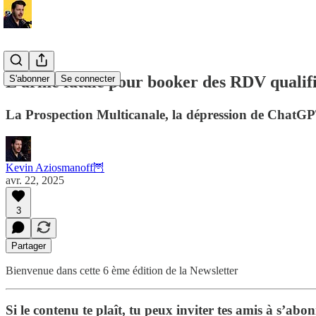
L’arme fatale pour booker des RDV qualif
S'abonner
Se connecter
La Prospection Multicanale, la dépression de ChatGPT
Kevin Aziosmanoff🦉
avr. 22, 2025
3
Partager
Bienvenue dans cette 6 ème édition de la Newsletter
Si le contenu te plaît, tu peux inviter tes amis à s’ab