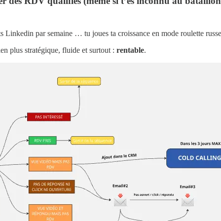
r des RDV qualifiés (même si t’es inconnu au bataillon
sts Linkedin par semaine … tu joues ta croissance en mode roulette russe
en plus stratégique, fluide et surtout :
rentable
.