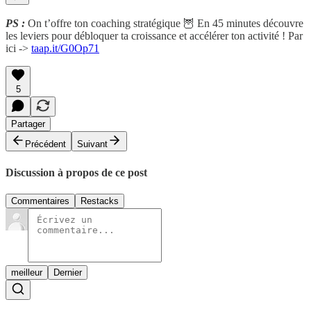
PS :
On t’offre ton coaching stratégique 🦉 En 45 minutes découvre
les leviers pour débloquer ta croissance et accélérer ton activité ! Par
ici ->
taap.it/G0Op71
5
Partager
Précédent
Suivant
Discussion à propos de ce post
Commentaires
Restacks
meilleur
Dernier